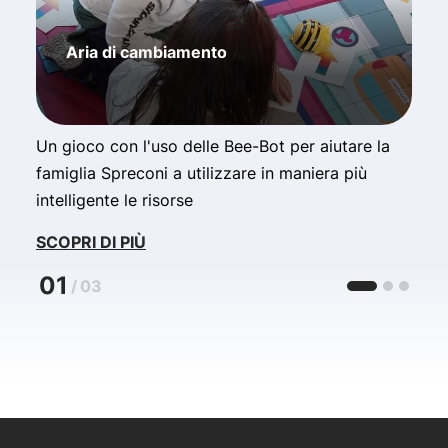
Aria di cambiamento
Un gioco con l'uso delle Bee-Bot per aiutare la
L
famiglia Spreconi a utilizzare in maniera più
p
intelligente le risorse
t
SCOPRI DI PIÙ
S
01
/
03