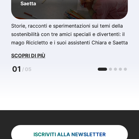
Saetta
Storie, racconti e sperimentazioni sui temi della
I
sostenibilità con tre amici speciali e divertenti: il
d
mago Ricicletto e i suoi assistenti Chiara e Saetta
S
SCOPRI DI PIÙ
01
/
05
ISCRIVITI ALLA NEWSLETTER