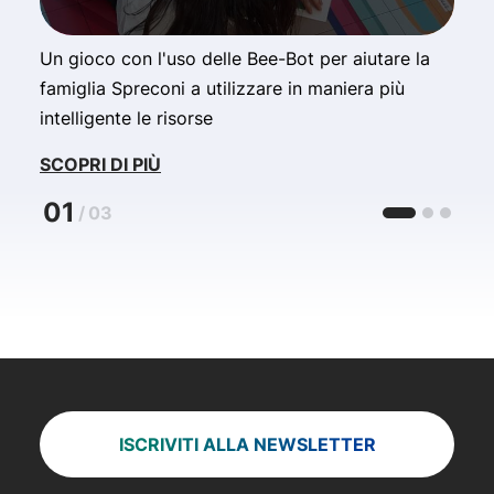
Un gioco con l'uso delle Bee-Bot per aiutare la
L
famiglia Spreconi a utilizzare in maniera più
p
intelligente le risorse
t
SCOPRI DI PIÙ
S
01
/
03
ISCRIVITI ALLA NEWSLETTER