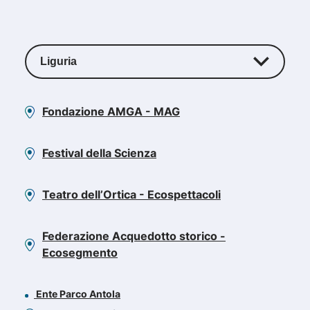
Liguria
Fondazione AMGA - MAG
Liguria
Emilia Romagna
Festival della Scienza
Piemonte
Teatro dell’Ortica - Ecospettacoli
Toscana
Federazione Acquedotto storico -
Campania
Ecosegmento
Ente Parco Antola