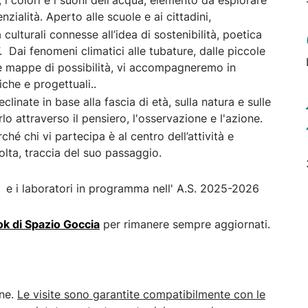
i colori e i suoni dell'acqua, elemento da esplorare
zialità. Aperto alle scuole e ai cittadini,
culturali connesse all’idea di sostenibilità, poetica
. Dai fenomeni climatici alle tubature, dalle piccole
e mappe di possibilità, vi accompagneremo in
iche e progettuali..
eclinate in base alla fascia di età, sulla natura e sulle
lo attraverso il pensiero, l'osservazione e l'azione.
hé chi vi partecipa è al centro dell’attività e
olta, traccia del suo passaggio.
a e i laboratori in programma nell' A.S. 2025-2026
k di Spazio Goccia
per rimanere sempre aggiornati.
one.
Le visite sono garantite compatibilmente con le