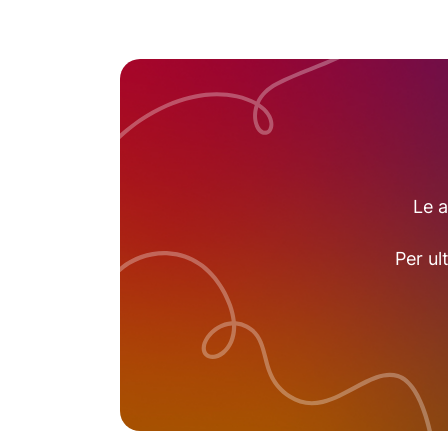
Le a
Per ul