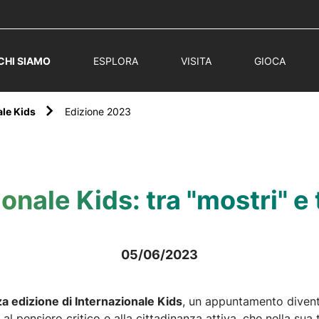
CHI SIAMO
ESPLORA
VISITA
GIOCA
ale Kids
Edizione 2023
onale Kids: tra "mostri" e t
05/06/2023
za edizione di Internazionale Kids
, un appuntamento divent
 al pensiero critico e alla cittadinanza attiva, che nella su