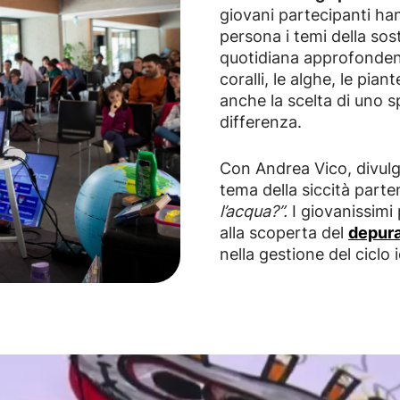
giovani partecipanti ha
persona i temi della sost
quotidiana approfondend
coralli, le alghe, le pi
anche la scelta di uno s
differenza.
Con Andrea Vico, divulga
tema della siccità par
l’acqua?”.
I giovanissimi
alla scoperta del
depura
nella gestione del ciclo 