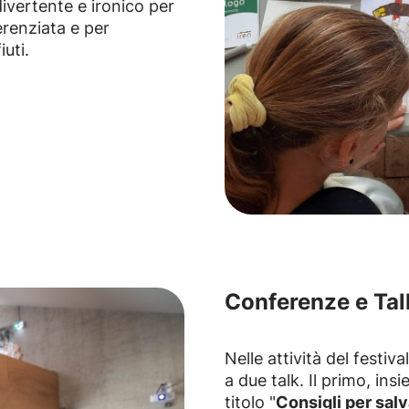
vertente e ironico per
renziata e per
iuti.
Conferenze e Tal
Nelle attività del festi
a due talk. Il primo, ins
titolo "
Consigli per salv