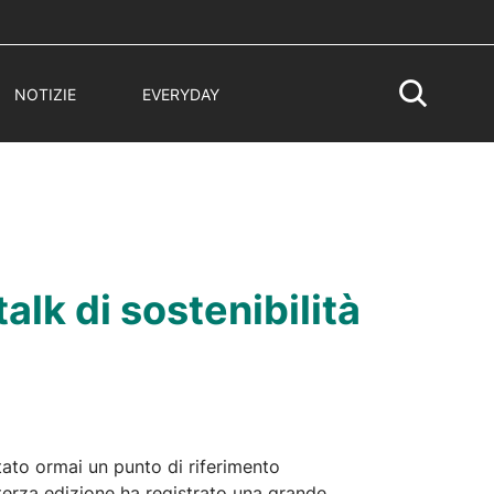
NOTIZIE
EVERYDAY
alk di sostenibilità
ato ormai un punto di riferimento
a terza edizione ha registrato una grande