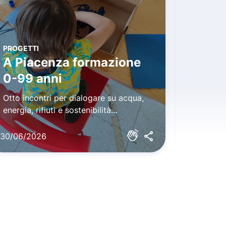
PROGETTI
A Piacenza formazione
CONCORT
0-99 anni
Conc
Otto incontri per dialogare su acqua,
l'edizion
energia, rifiuti e sostenibilità
all'acqua
ambientale
30/06/2026
29/06/2