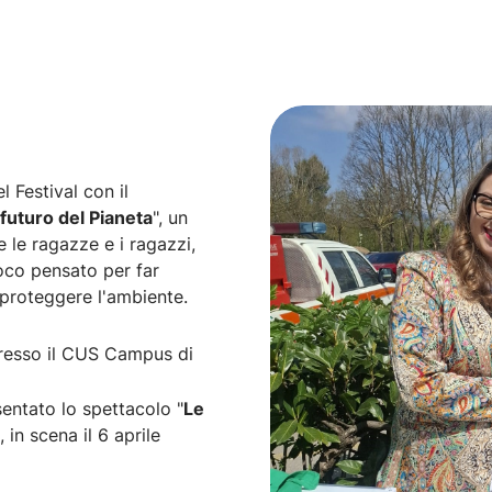
 Festival con il
l futuro del Pianeta
", un
e le ragazze e i ragazzi,
ioco pensato per far
r proteggere l'ambiente.
e presso il CUS Campus di
sentato lo spettacolo "
Le
 in scena il 6 aprile
.