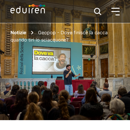
Notizie
Geopop - Dove finisce la cacca
quando tiri lo sciacquone?