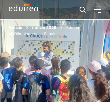
Notizie
notizie 2026
Eduiren
all'Olimpiade delle Scuole