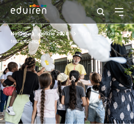
Notizie
notizie 2026
Tutti...SuperTerra
terza edizione